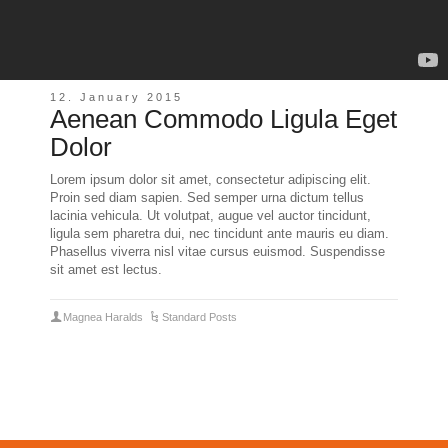
12. January 2015
Aenean Commodo Ligula Eget
Dolor
Lorem ipsum dolor sit amet, consectetur adipiscing elit.
Proin sed diam sapien. Sed semper urna dictum tellus
lacinia vehicula. Ut volutpat, augue vel auctor tincidunt,
ligula sem pharetra dui, nec tincidunt ante mauris eu diam.
Phasellus viverra nisl vitae cursus euismod. Suspendisse
sit amet est lectus.
Magnea Haralds
Standard Posts