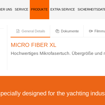
BER UNS
SERVICE
PRODUKTE
EXTRA SERVICE
SICHERHEITSDAT
General Details
Dokumente
Filmma
MICRO FIBER XL
Hochwertiges Mikrofasertuch. Übergröße und 
pecially designed for the yachting indus