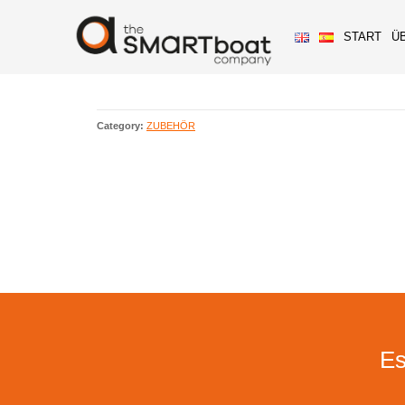
START
Ü
Category:
ZUBEHÖR
Es